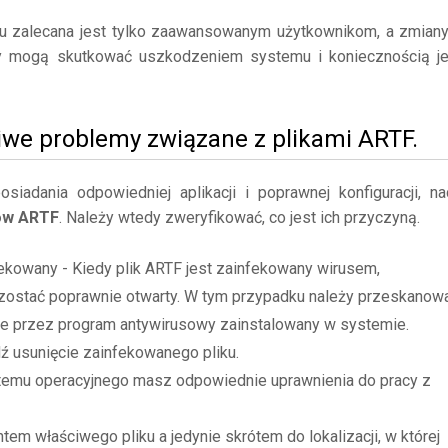
mu zalecana jest tylko zaawansowanym użytkownikom, a zmian
y mogą skutkować uszkodzeniem systemu i koniecznością j
iwe problemy związane z plikami ARTF.
adania odpowiedniej aplikacji i poprawnej konfiguracji, na
ków ARTF
. Należy wtedy zweryfikować, co jest ich przyczyną.
fekowany - Kiedy plik ARTF jest zainfekowany wirusem,
zostać poprawnie otwarty. W tym przypadku należy przeskanow
ane przez program antywirusowy zainstalowany w systemie.
dź usunięcie zainfekowanego pliku.
stemu operacyjnego masz odpowiednie uprawnienia do pracy z
tem właściwego pliku a jedynie skrótem do lokalizacji, w której