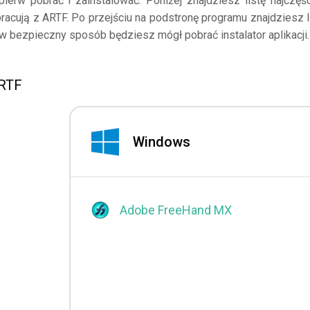
ierw pobrać i zainstalować. Poniżej znajdziesz listę najczęśc
racują z ARTF. Po przejściu na podstronę programu znajdziesz l
 w bezpieczny sposób będziesz mógł pobrać instalator aplikacji.
ARTF
Windows
Adobe FreeHand MX