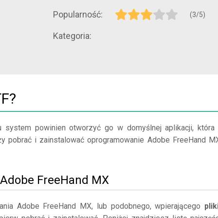
Popularność:
(3/5)
Kategoria:
TF?
u system powinien otworzyć go w domyślnej aplikacji, która
ależy pobrać i zainstalować oprogramowanie Adobe FreeHand M
luj Adobe FreeHand MX
ania Adobe FreeHand MX, lub podobnego, wpierającego
plik