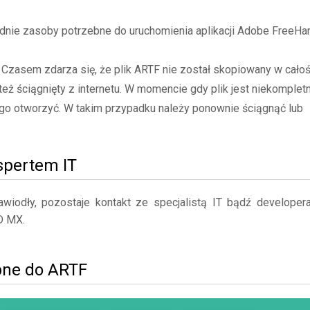
nie zasoby potrzebne do uruchomienia aplikacji Adobe FreeHa
- Czasem zdarza się, że plik ARTF nie został skopiowany w całoś
też ściągnięty z internetu. W momencie gdy plik jest niekompletn
go otworzyć. W takim przypadku należy ponownie ściągnąć lub
kspertem IT
iodły, pozostaje kontakt ze specjalistą IT bądź developer
D MX.
bne do ARTF