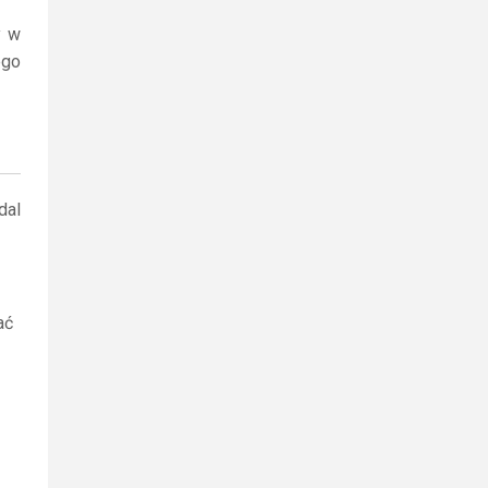
y w
ego
dal
ać