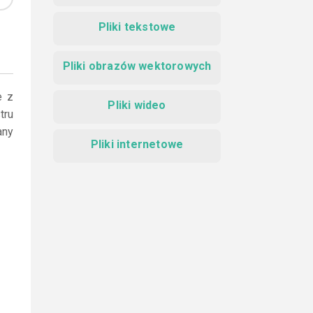
Pliki tekstowe
Pliki obrazów wektorowych
e z
Pliki wideo
tru
any
Pliki internetowe