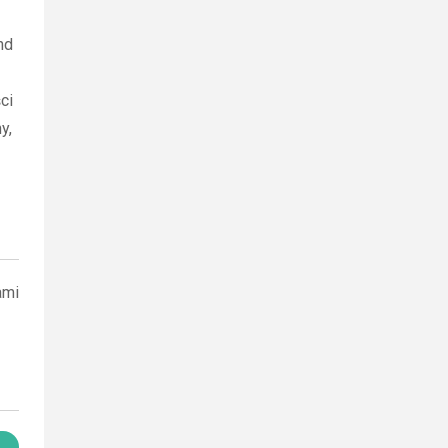
nd
ci
y,
ami