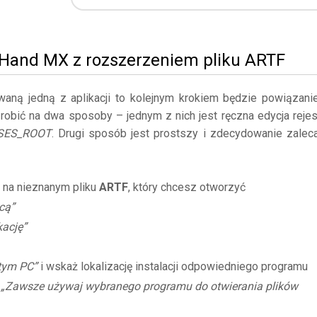
eHand MX z rozszerzeniem pliku ARTF
owaną jedną z aplikacji to kolejnym krokiem będzie powiązani
robić na dwa sposoby – jednym z nich jest ręczna edycja rejes
SES_ROOT
. Drugi sposób jest prostszy i zdecydowanie zalec
 na nieznanym pliku
ARTF
, który chcesz otworzyć
cą”
kację”
 tym PC”
i wskaż lokalizację instalacji odpowiedniego programu
ę
„Zawsze używaj wybranego programu do otwierania plików