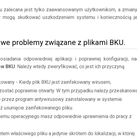
mu zalecana jest tylko zaawansowanym użytkownikom, a zmian
y mogą skutkować uszkodzeniem systemu i koniecznością j
iwe problemy związane z plikami BKU.
adania odpowiedniej aplikacji i poprawnej konfiguracji, na
ów BKU
. Należy wtedy zweryfikować, co jest ich przyczyną.
kowany - Kiedy plik BKU jest zainfekowany wirusem,
zostać poprawnie otwarty. W tym przypadku należy przeskanow
ne przez program antywirusowy zainstalowany w systemie.
dź usunięcie zainfekowanego pliku.
stemu operacyjnego masz odpowiednie uprawnienia do pracy z
tem właściwego pliku a jedynie skrótem do lokalizacji, w której