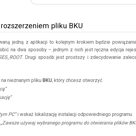
z rozszerzeniem pliku BKU
owaną jedną z aplikacji to kolejnym krokiem będzie powiązani
obić na dwa sposoby – jednym z nich jest ręczna edycja rejes
SES_ROOT
. Drugi sposób jest prostszy i zdecydowanie zalec
 na nieznanym pliku
BKU
, który chcesz otworzyć
cą”
kację”
 tym PC”
i wskaż lokalizację instalacji odpowiedniego programu
ę
„Zawsze używaj wybranego programu do otwierania plików BK