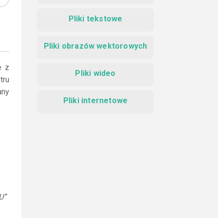
Pliki tekstowe
Pliki obrazów wektorowych
e z
Pliki wideo
tru
any
Pliki internetowe
U”