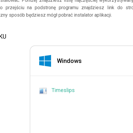
stalować. Poniżej znajdziesz listę najczęściej wykorzystywan
Po przejściu na podstronę programu znajdziesz link do str
zny sposób będziesz mógł pobrać instalator aplikacji.
BKU
Windows
Timeslips