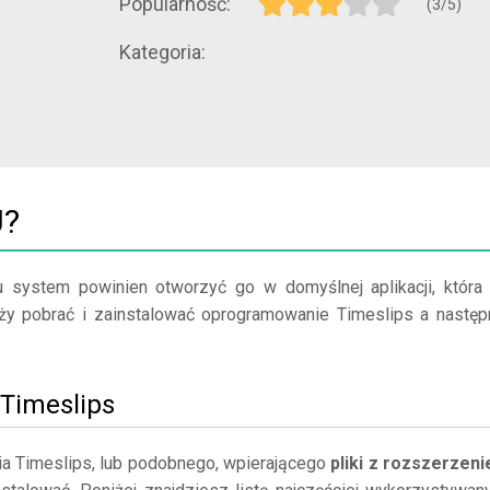
Popularność:
(3/5)
Kategoria:
U?
u system powinien otworzyć go w domyślnej aplikacji, która
leży pobrać i zainstalować oprogramowanie Timeslips a następ
j Timeslips
a Timeslips, lub podobnego, wpierającego
pliki z rozszerzen