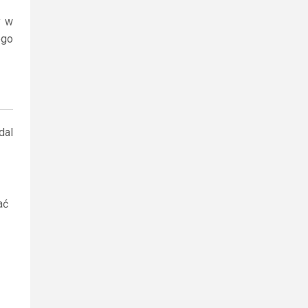
y w
ego
dal
ać