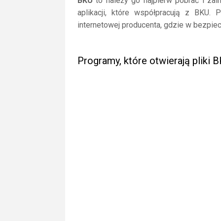
BKU
to należy go najpierw pobrać i zain
aplikacji, które współpracują z BKU. 
internetowej producenta, gdzie w bezpiec
Programy, które otwierają pliki 