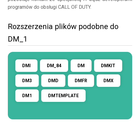
programów do obsługi CALL OF DUTY.
Rozszerzenia plików podobne do
DM_1
DMI
DM_84
DM
DMKIT
DM3
DMD
DMFR
DMX
DM1
DMTEMPLATE