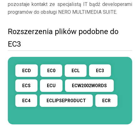
pozostaje kontakt ze specjalistą IT bądź developerami
programów do obsługi NERO MULTIMEDIA SUITE.
Rozszerzenia plików podobne do
EC3
ECD
EC0
ECL
EC3
ECS
ECU
ECW2002WORDS
EC4
ECLIPSEPRODUCT
ECR