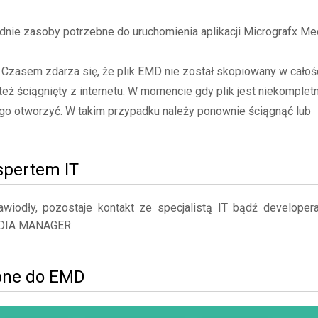
nie zasoby potrzebne do uruchomienia aplikacji Micrografx Me
- Czasem zdarza się, że plik EMD nie został skopiowany w całoś
też ściągnięty z internetu. W momencie gdy plik jest niekompletn
go otworzyć. W takim przypadku należy ponownie ściągnąć lub
kspertem IT
iodły, pozostaje kontakt ze specjalistą IT bądź developer
EDIA MANAGER.
bne do EMD