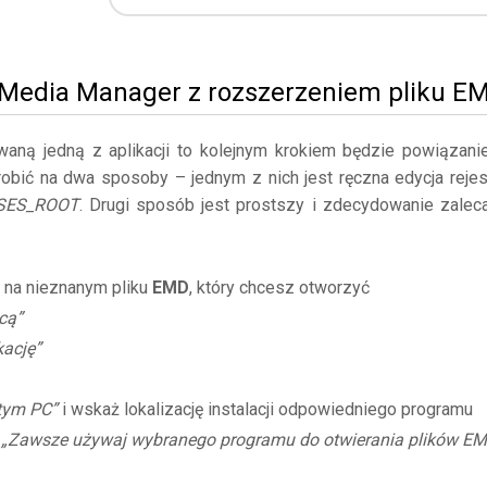
x Media Manager z rozszerzeniem pliku E
owaną jedną z aplikacji to kolejnym krokiem będzie powiązani
robić na dwa sposoby – jednym z nich jest ręczna edycja rejes
SES_ROOT
. Drugi sposób jest prostszy i zdecydowanie zalec
 na nieznanym pliku
EMD
, który chcesz otworzyć
cą”
kację”
 tym PC”
i wskaż lokalizację instalacji odpowiedniego programu
ę
„Zawsze używaj wybranego programu do otwierania plików E