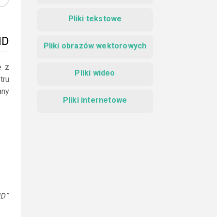
Pliki tekstowe
MD
Pliki obrazów wektorowych
e z
Pliki wideo
tru
any
Pliki internetowe
MD”