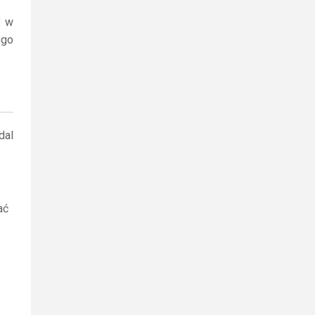
y w
ego
dal
ać