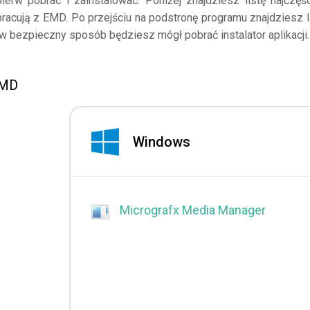
ierw pobrać i zainstalować. Poniżej znajdziesz listę najczęśc
pracują z EMD. Po przejściu na podstronę programu znajdziesz l
 w bezpieczny sposób będziesz mógł pobrać instalator aplikacji.
EMD
Windows
Micrografx Media Manager