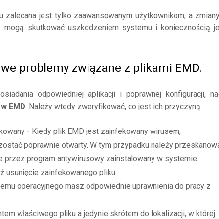
mu zalecana jest tylko zaawansowanym użytkownikom, a zmian
y mogą skutkować uszkodzeniem systemu i koniecznością j
iwe problemy związane z plikami EMD.
adania odpowiedniej aplikacji i poprawnej konfiguracji, na
ków EMD
. Należy wtedy zweryfikować, co jest ich przyczyną.
ekowany - Kiedy plik EMD jest zainfekowany wirusem,
zostać poprawnie otwarty. W tym przypadku należy przeskanow
ne przez program antywirusowy zainstalowany w systemie.
dź usunięcie zainfekowanego pliku.
stemu operacyjnego masz odpowiednie uprawnienia do pracy z
tem właściwego pliku a jedynie skrótem do lokalizacji, w której