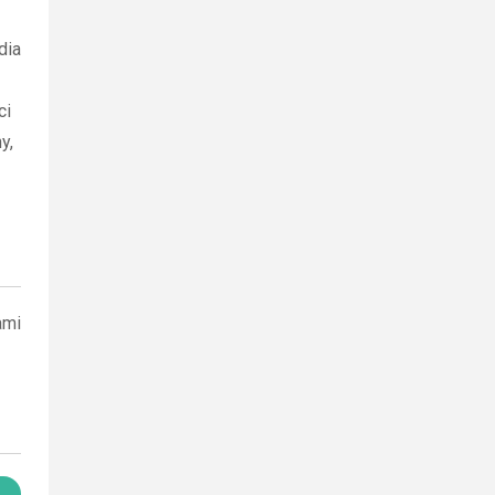
dia
ci
y,
ami