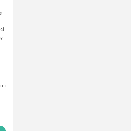
e
ci
y,
ami