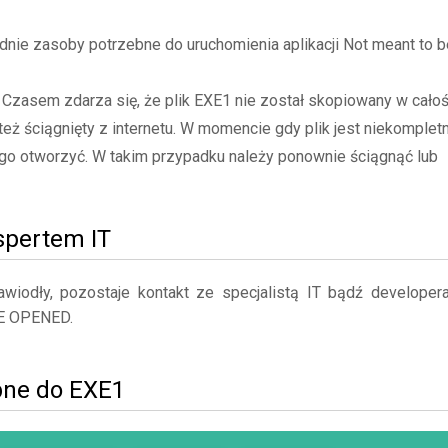
ie zasoby potrzebne do uruchomienia aplikacji Not meant to b
- Czasem zdarza się, że plik EXE1 nie został skopiowany w całoś
też ściągnięty z internetu. W momencie gdy plik jest niekompletn
go otworzyć. W takim przypadku należy ponownie ściągnąć lub
kspertem IT
iodły, pozostaje kontakt ze specjalistą IT bądź developer
E OPENED.
bne do EXE1