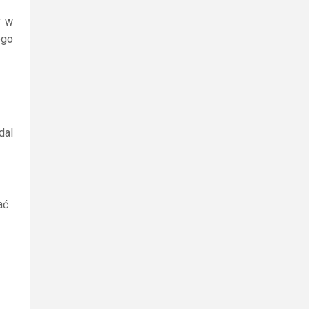
y w
ego
dal
ać