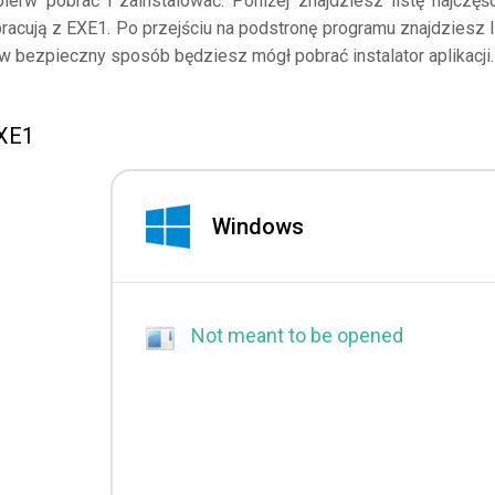
ierw pobrać i zainstalować. Poniżej znajdziesz listę najczęśc
racują z EXE1. Po przejściu na podstronę programu znajdziesz l
 w bezpieczny sposób będziesz mógł pobrać instalator aplikacji.
EXE1
Windows
Not meant to be opened