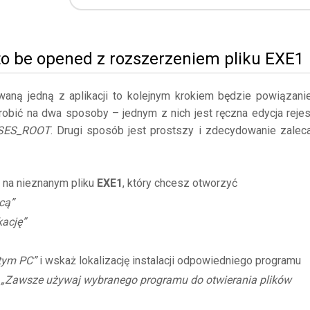
to be opened z rozszerzeniem pliku EXE1
owaną jedną z aplikacji to kolejnym krokiem będzie powiązani
robić na dwa sposoby – jednym z nich jest ręczna edycja rejes
SES_ROOT
. Drugi sposób jest prostszy i zdecydowanie zalec
 na nieznanym pliku
EXE1
, który chcesz otworzyć
cą”
kację”
 tym PC”
i wskaż lokalizację instalacji odpowiedniego programu
ę
„Zawsze używaj wybranego programu do otwierania plików