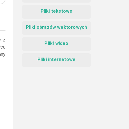
Pliki tekstowe
Pliki obrazów wektorowych
e z
Pliki wideo
tru
any
Pliki internetowe