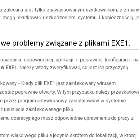
mu zalecana jest tylko zaawansowanym użytkownikom, a zmian
y mogą skutkować uszkodzeniem systemu i koniecznością j
iwe problemy związane z plikami EXE1.
adania odpowiedniej aplikacji i poprawnej konfiguracji, na
ów EXE1
. Należy wtedy zweryfikować, co jest ich przyczyną.
ekowany - Kiedy plik EXE1 jest zainfekowany wirusem,
zostać poprawnie otwarty. W tym przypadku należy przeskanow
ane przez program antywirusowy zainstalowany w systemie.
dź usunięcie zainfekowanego pliku.
stemu operacyjnego masz odpowiednie uprawnienia do pracy z
tem właściwego pliku a jedynie skrótem do lokalizacji, w której