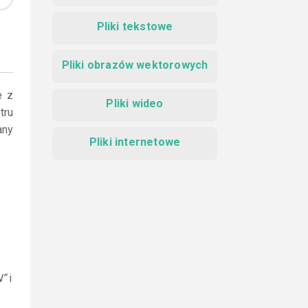
Pliki tekstowe
Pliki obrazów wektorowych
e z
Pliki wideo
tru
any
Pliki internetowe
N”
i