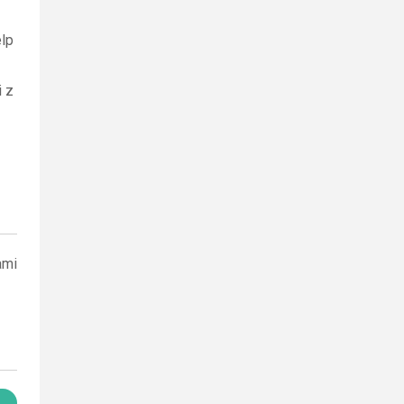
lp
i z
ami