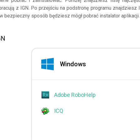
erw pobrać i zainstalować. Poniżej znajdziesz listę najczęśc
pracują z IGN. Po przejściu na podstronę programu znajdziesz l
 w bezpieczny sposób będziesz mógł pobrać instalator aplikacji.
GN
Windows
Adobe RoboHelp
ICQ