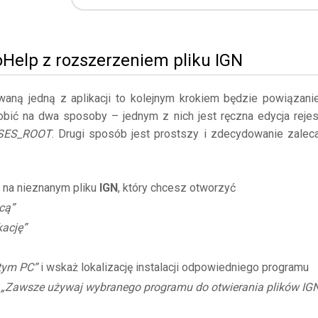
Help z rozszerzeniem pliku IGN
owaną jedną z aplikacji to kolejnym krokiem będzie powiązani
obić na dwa sposoby – jednym z nich jest ręczna edycja rejes
SES_ROOT
. Drugi sposób jest prostszy i zdecydowanie zalec
 na nieznanym pliku
IGN
, który chcesz otworzyć
cą”
kację”
 tym PC”
i wskaż lokalizację instalacji odpowiedniego programu
ę
„Zawsze używaj wybranego programu do otwierania plików IG