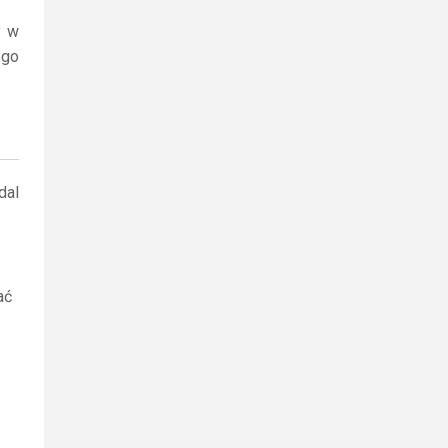
y w
ego
dal
ać