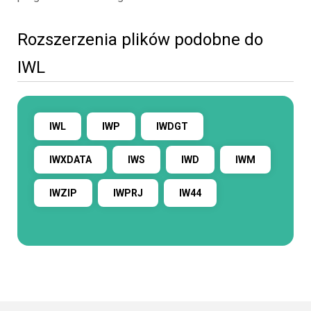
Rozszerzenia plików podobne do
IWL
IWL
IWP
IWDGT
IWXDATA
IWS
IWD
IWM
IWZIP
IWPRJ
IW44