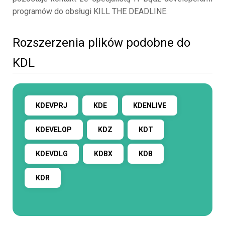
programów do obsługi KILL THE DEADLINE.
Rozszerzenia plików podobne do
KDL
KDEVPRJ
KDE
KDENLIVE
KDEVELOP
KDZ
KDT
KDEVDLG
KDBX
KDB
KDR