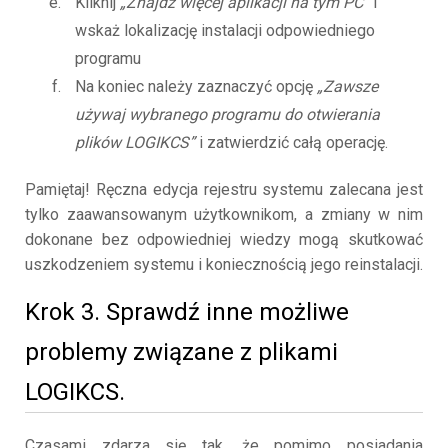
Kliknij
„Znajdź więcej aplikacji na tym PC”
i
wskaż lokalizację instalacji odpowiedniego
programu
Na koniec należy zaznaczyć opcję
„Zawsze
używaj wybranego programu do otwierania
plików LOGIKCS”
i zatwierdzić całą operację.
Pamiętaj! Ręczna edycja rejestru systemu zalecana jest
tylko zaawansowanym użytkownikom, a zmiany w nim
dokonane bez odpowiedniej wiedzy mogą skutkować
uszkodzeniem systemu i koniecznością jego reinstalacji.
Krok 3. Sprawdź inne możliwe
problemy związane z plikami
LOGIKCS.
Czasami zdarza się tak, że pomimo posiadania