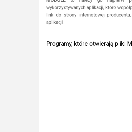
MODULE
to należy go najpierw pobr
wykorzystywanych aplikacji, które współ
link do strony internetowej producent
aplikacji.
Programy, które otwierają pliki