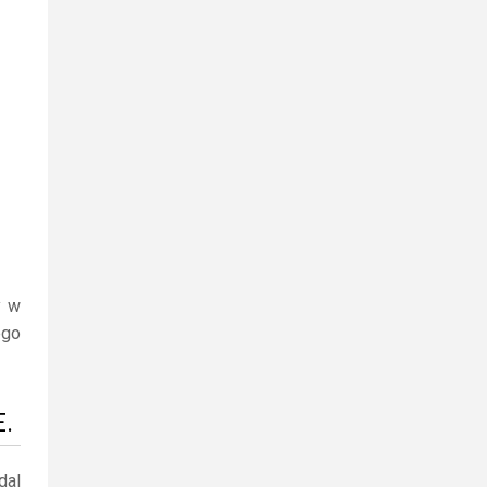
y w
ego
E.
dal