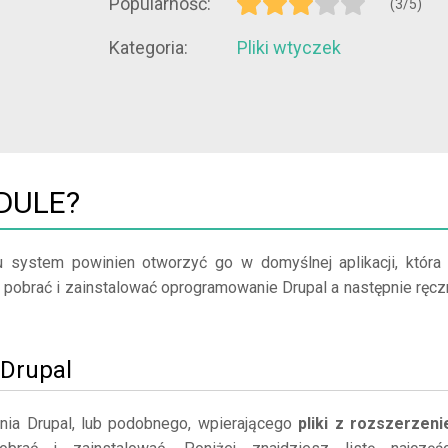
Popularność:
(3/5)
Kategoria:
Pliki wtyczek
ODULE?
u system powinien otworzyć go w domyślnej aplikacji, która
ży pobrać i zainstalować oprogramowanie Drupal a następnie ręcz
 Drupal
ia Drupal, lub podobnego, wpierającego
pliki z rozszerzen