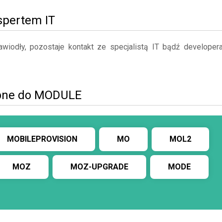
kspertem IT
iodły, pozostaje kontakt ze specjalistą IT bądź developer
obne do MODULE
MOBILEPROVISION
MO
MOL2
MOZ
MOZ-UPGRADE
MODE