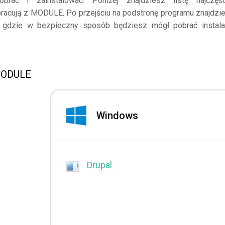
ać i zainstalować. Poniżej znajdziesz listę najczęśc
pracują z MODULE. Po przejściu na podstronę programu znajdzi
a, gdzie w bezpieczny sposób będziesz mógł pobrać instala
 MODULE
Windows
Drupal