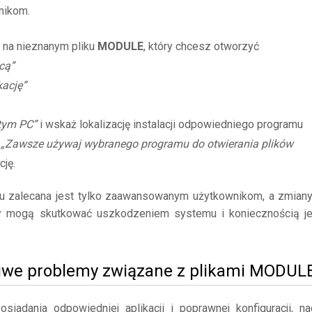
nikom.
 na nieznanym pliku
MODULE
, który chcesz otworzyć
cą”
kację”
 tym PC”
i wskaż lokalizację instalacji odpowiedniego programu
ę
„Zawsze używaj wybranego programu do otwierania plików
cję.
mu zalecana jest tylko zaawansowanym użytkownikom, a zmian
y mogą skutkować uszkodzeniem systemu i koniecznością j
liwe problemy związane z plikami MODUL
adania odpowiedniej aplikacji i poprawnej konfiguracji, na