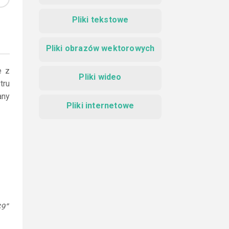
Pliki tekstowe
Pliki obrazów wektorowych
e z
Pliki wideo
tru
any
Pliki internetowe
S9”