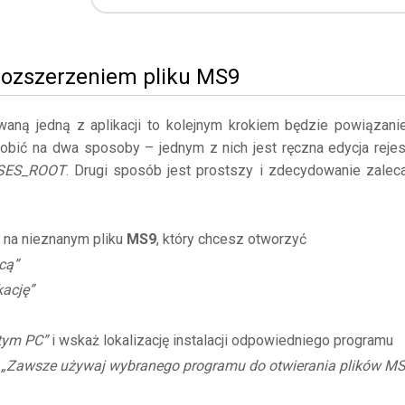
 rozszerzeniem pliku MS9
owaną jedną z aplikacji to kolejnym krokiem będzie powiązani
robić na dwa sposoby – jednym z nich jest ręczna edycja rejes
SES_ROOT
. Drugi sposób jest prostszy i zdecydowanie zalec
 na nieznanym pliku
MS9
, który chcesz otworzyć
cą”
kację”
 tym PC”
i wskaż lokalizację instalacji odpowiedniego programu
ę
„Zawsze używaj wybranego programu do otwierania plików M