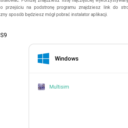
nstalować. Poniżej znajdziesz listę najczęściej wykorzystywan
Po przejściu na podstronę programu znajdziesz link do str
zny sposób będziesz mógł pobrać instalator aplikacji.
MS9
Windows
Multisim