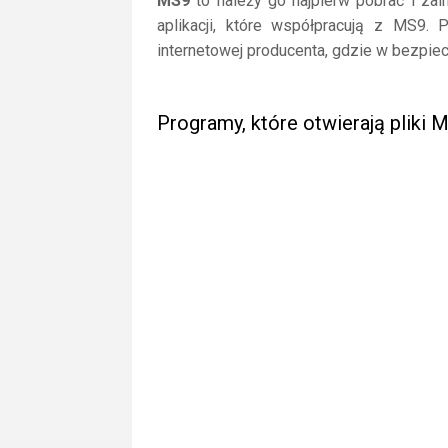
MS9
to należy go najpierw pobrać i zai
aplikacji, które współpracują z MS9. 
internetowej producenta, gdzie w bezpiec
Programy, które otwierają pliki 