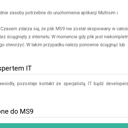
ie zasoby potrzebne do uruchomienia aplikacji Multisim i
- Czasem zdarza się, że plik MS9 nie został skopiowany w całoś
też ściągnięty z internetu. W momencie gdy plik jest niekompletn
go otworzyć. W takim przypadku należy ponownie ściągnąć lub
kspertem IT
iodły, pozostaje kontakt ze specjalistą IT bądź developer
bne do MS9