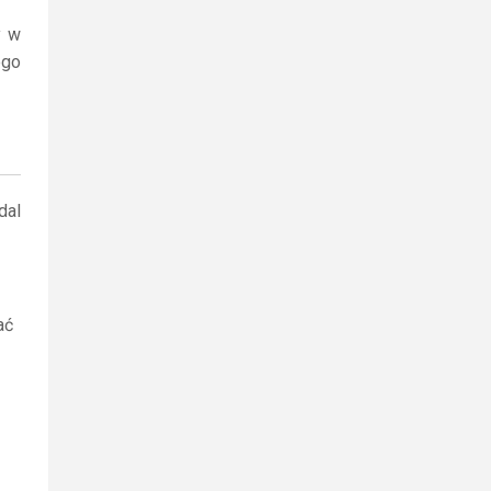
y w
ego
dal
ać