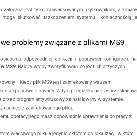
mu zalecana jest tylko zaawansowanym użytkownikom, a zmian
y mogą skutkować uszkodzeniem systemu i koniecznością j
iwe problemy związane z plikami MS9.
adania odpowiedniej aplikacji i poprawnej konfiguracji, na
ków MS9
. Należy wtedy zweryfikować, co jest ich przyczyną.
kowany - Kiedy plik MS9 jest zainfekowany wirusem,
zostać poprawnie otwarty. W tym przypadku należy przeskanow
ne przez program antywirusowy zainstalowany w systemie.
dź usunięcie zainfekowanego pliku.
stemu operacyjnego masz odpowiednie uprawnienia do pracy z
tem właściwego pliku a jedynie skrótem do lokalizacji, w której