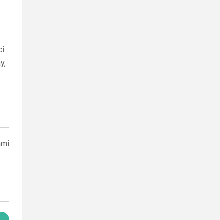
ci
y,
ami