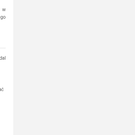
y w
ego
dal
ać