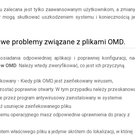
mu zalecana jest tylko zaawansowanym użytkownikom, a zmian
y mogą skutkować uszkodzeniem systemu i koniecznością j
iwe problemy związane z plikami OMD.
adania odpowiedniej aplikacji i poprawnej konfiguracji, na
ków OMD
. Należy wtedy zweryfikować, co jest ich przyczyną.
ekowany - Kiedy plik OMD jest zainfekowany wirusem,
zostać poprawnie otwarty. W tym przypadku należy przeskanow
ne przez program antywirusowy zainstalowany w systemie.
dź usunięcie zainfekowanego pliku.
stemu operacyjnego masz odpowiednie uprawnienia do pracy z
tem właściwego pliku a jedynie skrótem do lokalizacji, w której