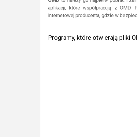
OMD
to należy go najpierw pobrać i zai
aplikacji, które współpracują z OMD. 
internetowej producenta, gdzie w bezpiec
Programy, które otwierają pliki 