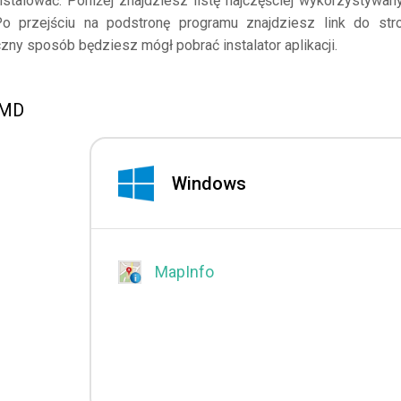
nstalować. Poniżej znajdziesz listę najczęściej wykorzystywan
Po przejściu na podstronę programu znajdziesz link do str
zny sposób będziesz mógł pobrać instalator aplikacji.
OMD
Windows
MapInfo