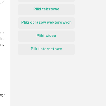
Pliki tekstowe
Pliki obrazów wektorowych
e z
Pliki wideo
tru
any
Pliki internetowe
MD”