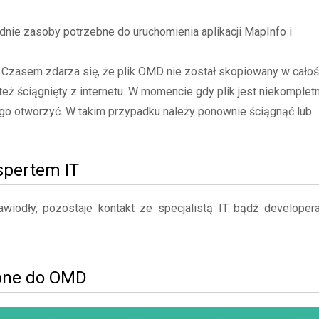
ie zasoby potrzebne do uruchomienia aplikacji MapInfo i
- Czasem zdarza się, że plik OMD nie został skopiowany w całoś
też ściągnięty z internetu. W momencie gdy plik jest niekompletn
go otworzyć. W takim przypadku należy ponownie ściągnąć lub
kspertem IT
iodły, pozostaje kontakt ze specjalistą IT bądź developer
obne do OMD