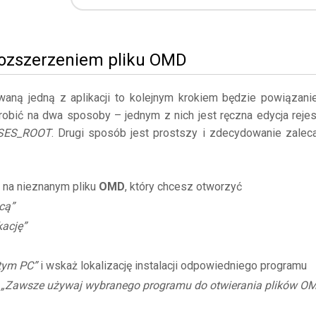
rozszerzeniem pliku OMD
owaną jedną z aplikacji to kolejnym krokiem będzie powiązani
robić na dwa sposoby – jednym z nich jest ręczna edycja rejes
SES_ROOT
. Drugi sposób jest prostszy i zdecydowanie zalec
 na nieznanym pliku
OMD
, który chcesz otworzyć
cą”
kację”
 tym PC”
i wskaż lokalizację instalacji odpowiedniego programu
ę
„Zawsze używaj wybranego programu do otwierania plików O