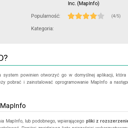
Inc. (MapInfo)
Popularność:
(4/5)
Kategoria:
D?
u system powinien otworzyć go w domyślnej aplikacji, która
ależy pobrać i zainstalować oprogramowanie MapInfo a następ
j MapInfo
ia MapInfo, lub podobnego, wpierającego
pliki z rozszerzen