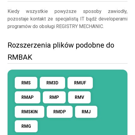
Kiedy wszystkie powyższe sposoby zawiodły,
pozostaje kontakt ze specjalistą IT bądź developerami
programów do obsługi REGISTRY MECHANIC.
Rozszerzenia plików podobne do
RMBAK
RMS
RM3D
RMUF
RMAP
RMP
RMV
RMSKIN
RMDP
RMJ
RMG