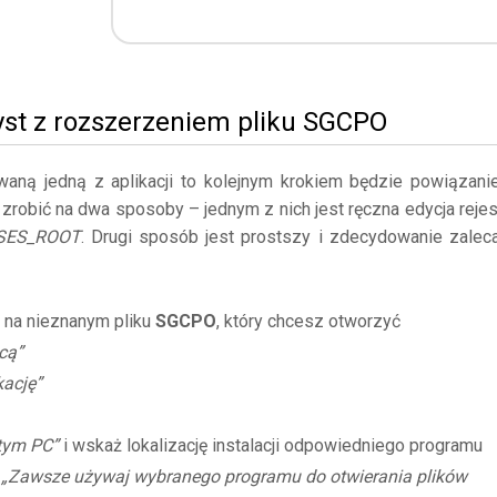
yst z rozszerzeniem pliku SGCPO
owaną jedną z aplikacji to kolejnym krokiem będzie powiązani
 zrobić na dwa sposoby – jednym z nich jest ręczna edycja rejes
SES_ROOT
. Drugi sposób jest prostszy i zdecydowanie zalec
 na nieznanym pliku
SGCPO
, który chcesz otworzyć
cą”
kację”
 tym PC”
i wskaż lokalizację instalacji odpowiedniego programu
ę
„Zawsze używaj wybranego programu do otwierania plików