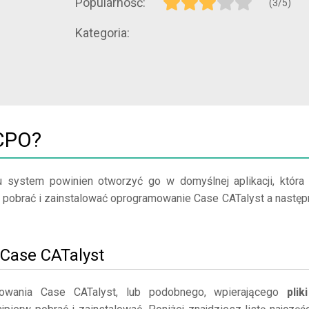
Popularność:
(3/5)
Kategoria:
GCPO?
u system powinien otworzyć go w domyślnej aplikacji, która
eży pobrać i zainstalować oprogramowanie Case CATalyst a następ
j Case CATalyst
owania Case CATalyst, lub podobnego, wpierającego
plik