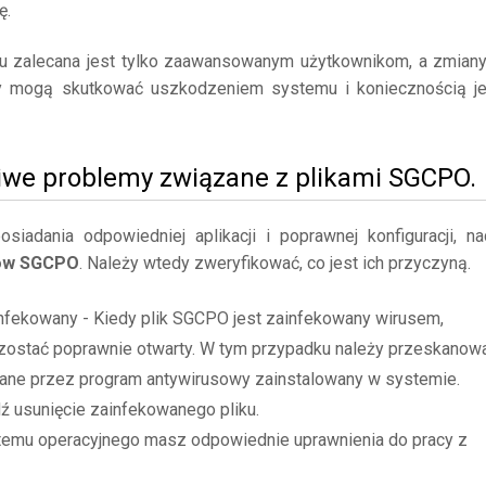
ę.
mu zalecana jest tylko zaawansowanym użytkownikom, a zmian
y mogą skutkować uszkodzeniem systemu i koniecznością j
iwe problemy związane z plikami SGCPO.
adania odpowiedniej aplikacji i poprawnej konfiguracji, na
ków SGCPO
. Należy wtedy zweryfikować, co jest ich przyczyną.
infekowany - Kiedy plik SGCPO jest zainfekowany wirusem,
zostać poprawnie otwarty. W tym przypadku należy przeskanow
cane przez program antywirusowy zainstalowany w systemie.
dź usunięcie zainfekowanego pliku.
stemu operacyjnego masz odpowiednie uprawnienia do pracy z