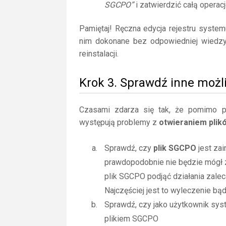
SGCPO”
i zatwierdzić całą operacj
Pamiętaj! Ręczna edycja rejestru syste
nim dokonane bez odpowiedniej wiedz
reinstalacji.
Krok 3. Sprawdź inne możl
Czasami zdarza się tak, że pomimo posi
występują problemy z
otwieraniem pli
Sprawdź, czy
plik SGCPO
jest za
prawdopodobnie nie będzie mógł 
plik SGCPO podjąć działania zale
Najczęściej jest to wyleczenie bą
Sprawdź, czy jako użytkownik sy
plikiem SGCPO