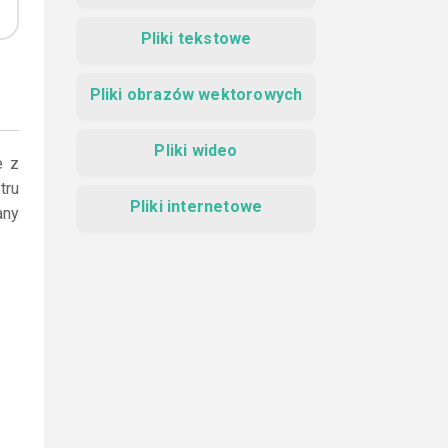
Pliki tekstowe
Pliki obrazów wektorowych
Pliki wideo
e z
tru
Pliki internetowe
any