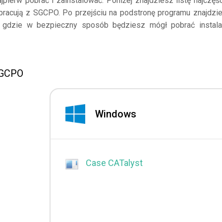
jpierw pobrać i zainstalować. Poniżej znajdziesz listę najczęśc
łpracują z SGCPO. Po przejściu na podstronę programu znajdzi
a, gdzie w bezpieczny sposób będziesz mógł pobrać instala
 SGCPO
Windows
Case CATalyst