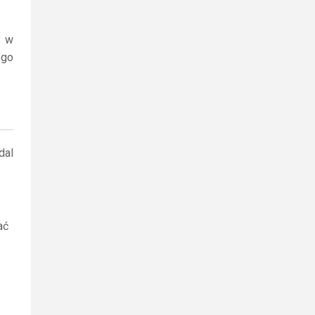
y w
ego
dal
ać