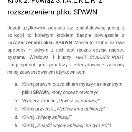
Krok 2. Powiąż S.T.A.L.K.E.R. z
rozszerzeniem pliku SPAWN
Jeżeli użytkownik posiada już zainstalowaną jedną z
aplikacji to kolejnym krokiem będzie powiązanie z
rozszerzeniem pliku SPAWN
. Można to zrobić na dwa
sposoby – jednym z nich jest ręczna edycja rejestru
systemu Windows i kluczy
HKEY_CLASSES_ROOT
.
Drugi sposób jest prostszy i zdecydowanie zalecany
mniej zaawansowanym użytkownikom.
Kliknij prawym przyciskiem myszy na nieznanym
pliku
SPAWN
, który chcesz otworzyć
Wybierz z menu
„Otwórz za pomocą”
Kliknij przycisk
„Wybierz inną aplikację”
Kliknij
„Więcej aplikacji”
Kliknij
„Znajdź więcej aplikacji na tym PC”
i