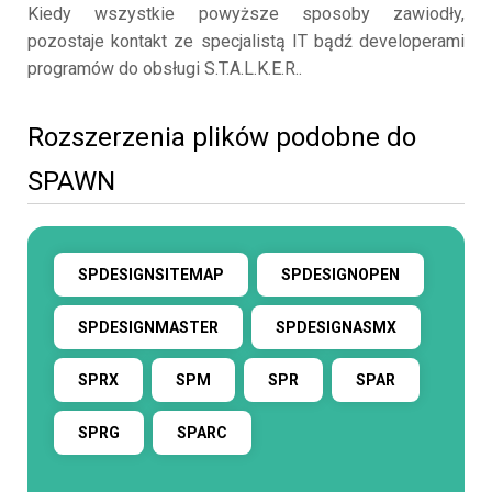
Kiedy wszystkie powyższe sposoby zawiodły,
pozostaje kontakt ze specjalistą IT bądź developerami
programów do obsługi S.T.A.L.K.E.R..
Rozszerzenia plików podobne do
SPAWN
SPDESIGNSITEMAP
SPDESIGNOPEN
SPDESIGNMASTER
SPDESIGNASMX
SPRX
SPM
SPR
SPAR
SPRG
SPARC