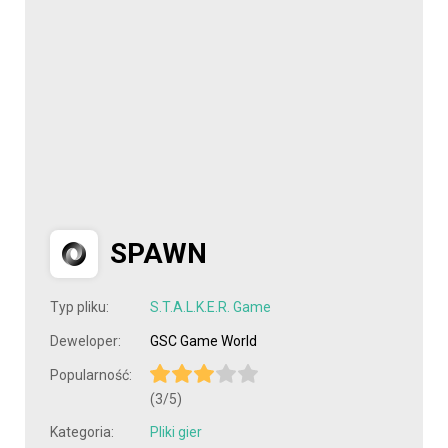
SPAWN
Typ pliku:
S.T.A.L.K.E.R. Game
Deweloper:
GSC Game World
Popularność:
(3/5)
Kategoria:
Pliki gier