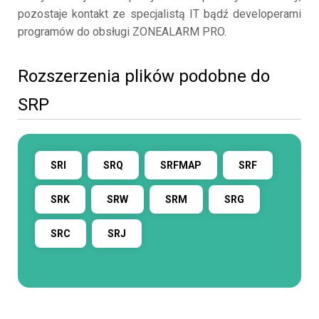
pozostaje kontakt ze specjalistą IT bądź developerami
programów do obsługi ZONEALARM PRO.
Rozszerzenia plików podobne do
SRP
SRI
SRQ
SRFMAP
SRF
SRK
SRW
SRM
SRG
SRC
SRJ