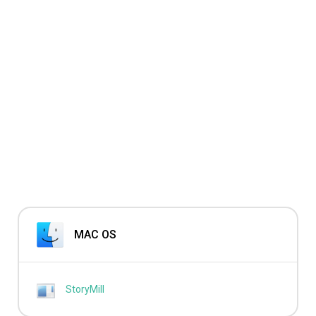
MAC OS
StoryMill