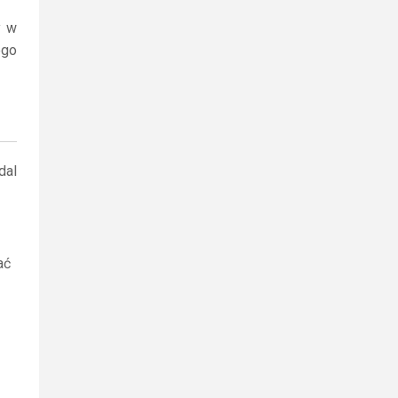
y w
ego
dal
ać