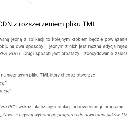
 CDN z rozszerzeniem pliku TMI
owaną jedną z aplikacji to kolejnym krokiem będzie powiązani
obić na dwa sposoby – jednym z nich jest ręczna edycja rejes
SES_ROOT
. Drugi sposób jest prostszy i zdecydowanie zalec
 na nieznanym pliku
TMI
, który chcesz otworzyć
cą”
kację”
 tym PC”
i wskaż lokalizację instalacji odpowiedniego programu
ę
„Zawsze używaj wybranego programu do otwierania plików TM