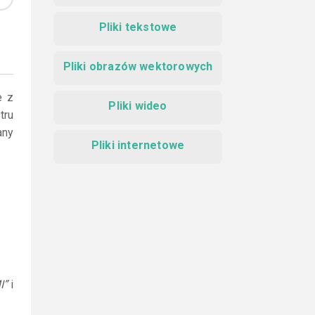
Pliki tekstowe
Pliki obrazów wektorowych
e z
Pliki wideo
tru
any
Pliki internetowe
I”
i