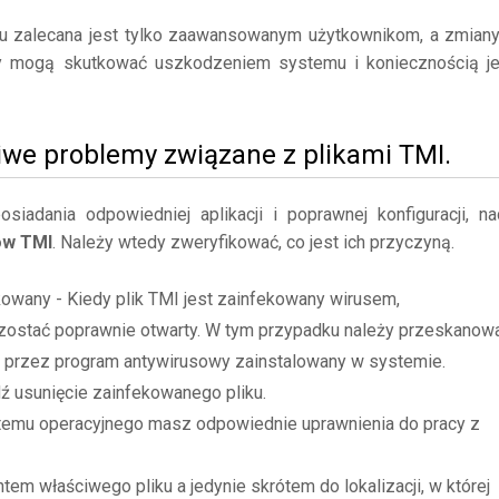
mu zalecana jest tylko zaawansowanym użytkownikom, a zmian
y mogą skutkować uszkodzeniem systemu i koniecznością j
iwe problemy związane z plikami TMI.
adania odpowiedniej aplikacji i poprawnej konfiguracji, na
ów TMI
. Należy wtedy zweryfikować, co jest ich przyczyną.
kowany - Kiedy plik TMI jest zainfekowany wirusem,
zostać poprawnie otwarty. W tym przypadku należy przeskanow
ne przez program antywirusowy zainstalowany w systemie.
dź usunięcie zainfekowanego pliku.
stemu operacyjnego masz odpowiednie uprawnienia do pracy z
tem właściwego pliku a jedynie skrótem do lokalizacji, w której