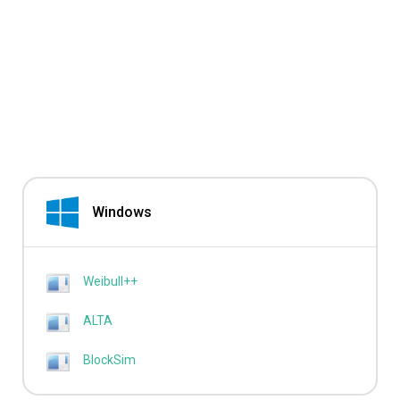
Windows
Weibull++
ALTA
BlockSim