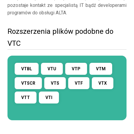
pozostaje kontakt ze specjalistą IT bądź developerami
programów do obsługi ALTA.
Rozszerzenia plików podobne do
VTC
VTBL
VTU
VTP
VTM
VTSCR
VTS
VTF
VTX
VTT
VTI