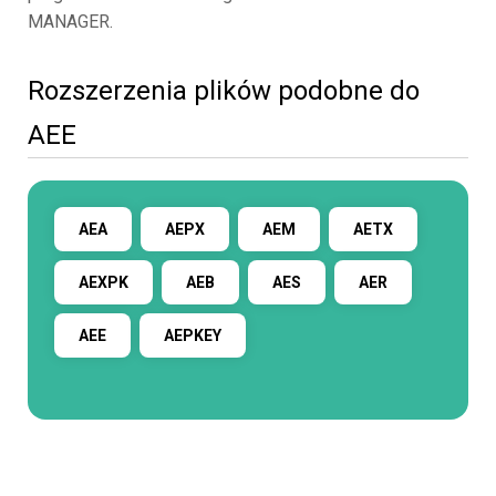
MANAGER.
Rozszerzenia plików podobne do
AEE
AEA
AEPX
AEM
AETX
AEXPK
AEB
AES
AER
AEE
AEPKEY