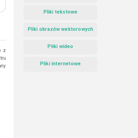
Pliki tekstowe
Pliki obrazów wektorowych
Pliki wideo
e z
tru
Pliki internetowe
any