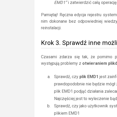
EMD1”
i zatwierdzić całą operację
Pamiętaj! Ręczna edycja rejestru syste
nim dokonane bez odpowiedniej wiedz
reinstalacji.
Krok 3. Sprawdź inne możl
Czasami zdarza się tak, że pomimo posi
występują problemy z
otwieraniem pli
Sprawdź, czy
plik EMD1
jest zain
prawdopodobnie nie będzie mógł 
plik EMD1 podjąć działania zalec
Najczęściej jest to wyleczenie bą
Sprawdź, czy jako użytkownik sy
plikiem EMD1