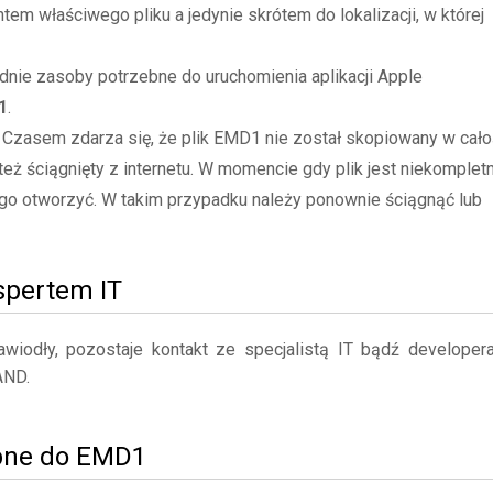
tem właściwego pliku a jedynie skrótem do lokalizacji, w której
ie zasoby potrzebne do uruchomienia aplikacji Apple
1
.
- Czasem zdarza się, że plik EMD1 nie został skopiowany w cało
też ściągnięty z internetu. W momencie gdy plik jest niekompletn
go otworzyć. W takim przypadku należy ponownie ściągnąć lub
kspertem IT
iodły, pozostaje kontakt ze specjalistą IT bądź developer
AND.
bne do EMD1