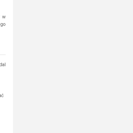
y w
ego
dal
ać