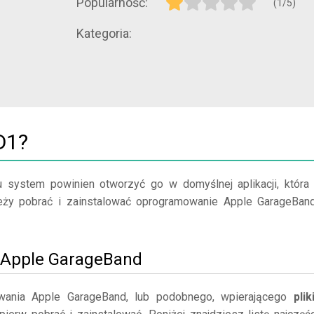
Popularność:
(1/5)
Kategoria:
D1?
u system powinien otworzyć go w domyślnej aplikacji, która
ależy pobrać i zainstalować oprogramowanie Apple GarageBan
uj Apple GarageBand
wania Apple GarageBand, lub podobnego, wpierającego
plik