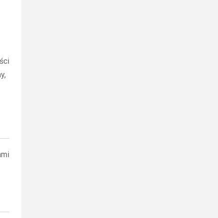
ści
y,
ami