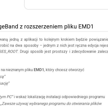
ageBand z rozszerzeniem pliku EMD1
owaną jedną z aplikacji to kolejnym krokiem będzie powiązani
zrobić na dwa sposoby – jednym z nich jest ręczna edycja rejes
SES_ROOT
. Drugi sposób jest prostszy i zdecydowanie zalec
 na nieznanym pliku
EMD1
, który chcesz otworzyć
cą”
kację”
 tym PC”
i wskaż lokalizację instalacji odpowiedniego programu
ę
„Zawsze używaj wybranego programu do otwierania plików