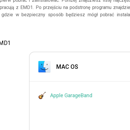
ierw pobrać i zainstalować. Poniżej znajdziesz listę najczęśc
łpracują z EMD1. Po przejściu na podstronę programu znajdzi
a, gdzie w bezpieczny sposób będziesz mógł pobrać instala
 EMD1
MAC OS
Apple GarageBand