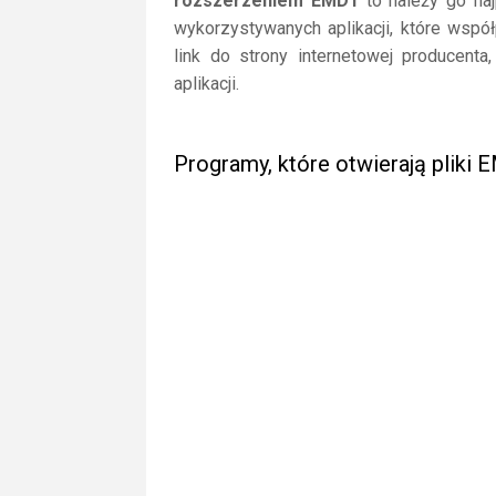
rozszerzeniem EMD1
to należy go najp
wykorzystywanych aplikacji, które wspó
link do strony internetowej producent
aplikacji.
Programy, które otwierają pliki