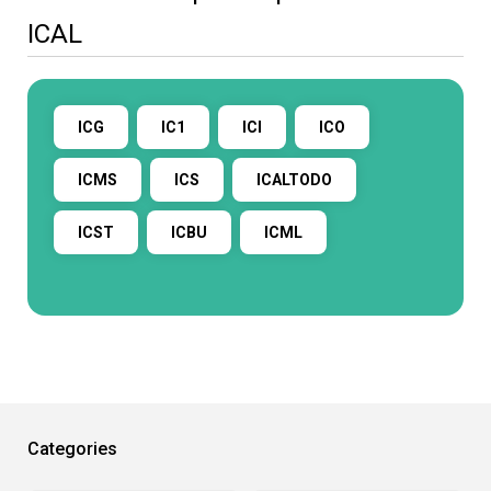
ICAL
ICG
IC1
ICI
ICO
ICMS
ICS
ICALTODO
ICST
ICBU
ICML
Categories