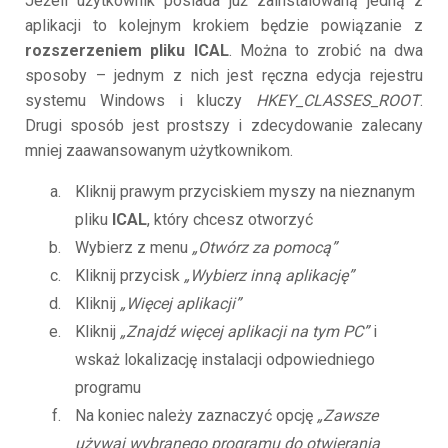
Jeżeli użytkownik posiada już zainstalowaną jedną z
aplikacji to kolejnym krokiem będzie powiązanie z
rozszerzeniem pliku ICAL
. Można to zrobić na dwa
sposoby – jednym z nich jest ręczna edycja rejestru
systemu Windows i kluczy
HKEY_CLASSES_ROOT
.
Drugi sposób jest prostszy i zdecydowanie zalecany
mniej zaawansowanym użytkownikom.
Kliknij prawym przyciskiem myszy na nieznanym
pliku
ICAL
, który chcesz otworzyć
Wybierz z menu
„Otwórz za pomocą”
Kliknij przycisk
„Wybierz inną aplikację”
Kliknij
„Więcej aplikacji”
Kliknij
„Znajdź więcej aplikacji na tym PC”
i
wskaż lokalizację instalacji odpowiedniego
programu
Na koniec należy zaznaczyć opcję
„Zawsze
używaj wybranego programu do otwierania