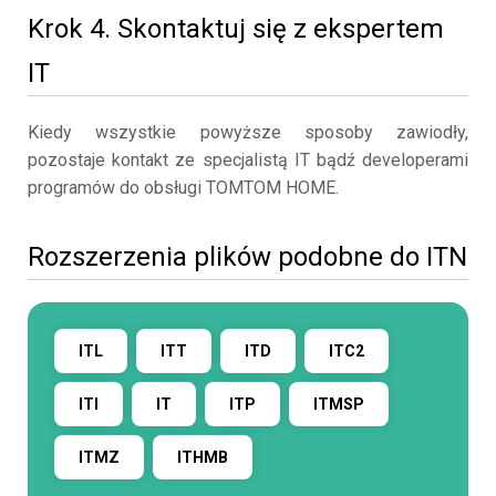
Krok 4. Skontaktuj się z ekspertem
IT
Kiedy wszystkie powyższe sposoby zawiodły,
pozostaje kontakt ze specjalistą IT bądź developerami
programów do obsługi TOMTOM HOME.
Rozszerzenia plików podobne do ITN
ITL
ITT
ITD
ITC2
ITI
IT
ITP
ITMSP
ITMZ
ITHMB