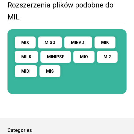
Rozszerzenia plików podobne do
MIL
MIX
MISO
MIRADI
MIK
MILK
MINIPSF
MIO
MI2
MIDI
MIS
Categories