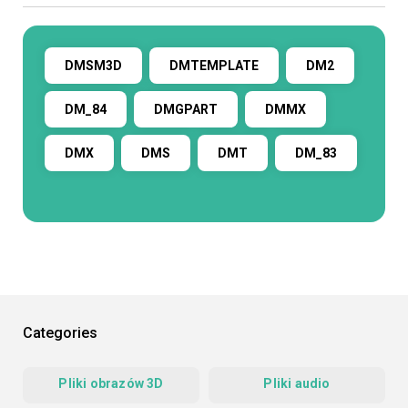
DMSM3D
DMTEMPLATE
DM2
DM_84
DMGPART
DMMX
DMX
DMS
DMT
DM_83
Categories
Pliki obrazów 3D
Pliki audio