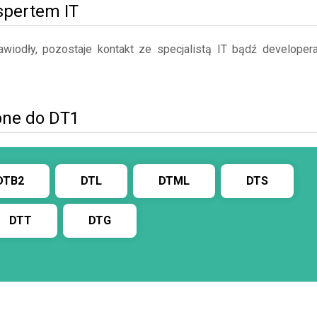
kspertem IT
iodły, pozostaje kontakt ze specjalistą IT bądź developer
bne do DT1
DTB2
DTL
DTML
DTS
DTT
DTG