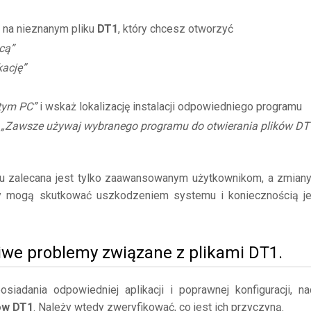
 na nieznanym pliku
DT1
, który chcesz otworzyć
cą”
kację”
 tym PC”
i wskaż lokalizację instalacji odpowiedniego programu
ę
„Zawsze używaj wybranego programu do otwierania plików DT
mu zalecana jest tylko zaawansowanym użytkownikom, a zmian
y mogą skutkować uszkodzeniem systemu i koniecznością j
iwe problemy związane z plikami DT1.
adania odpowiedniej aplikacji i poprawnej konfiguracji, na
ów DT1
. Należy wtedy zweryfikować, co jest ich przyczyną.