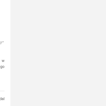
1”
y w
ego
dal