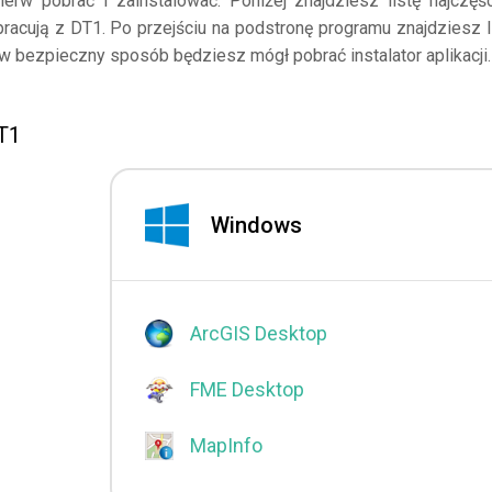
erw pobrać i zainstalować. Poniżej znajdziesz listę najczęśc
pracują z DT1. Po przejściu na podstronę programu znajdziesz l
 w bezpieczny sposób będziesz mógł pobrać instalator aplikacji.
DT1
Windows
ArcGIS Desktop
FME Desktop
MapInfo