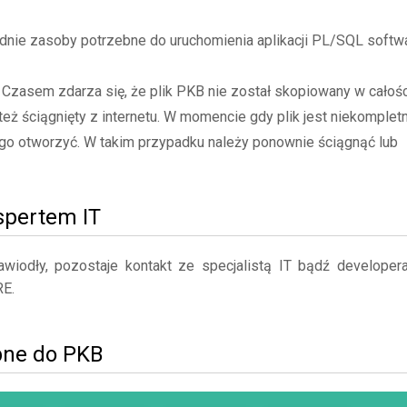
nie zasoby potrzebne do uruchomienia aplikacji PL/SQL softw
- Czasem zdarza się, że plik PKB nie został skopiowany w całośc
też ściągnięty z internetu. W momencie gdy plik jest niekompletn
go otworzyć. W takim przypadku należy ponownie ściągnąć lub
kspertem IT
iodły, pozostaje kontakt ze specjalistą IT bądź developer
E.
bne do PKB