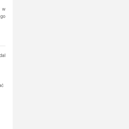
y w
ego
dal
ać