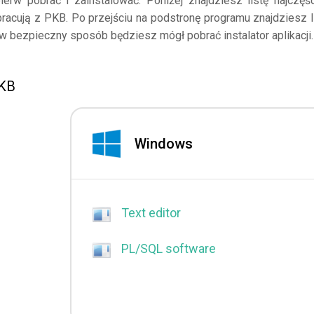
erw pobrać i zainstalować. Poniżej znajdziesz listę najczęśc
pracują z PKB. Po przejściu na podstronę programu znajdziesz l
 w bezpieczny sposób będziesz mógł pobrać instalator aplikacji.
PKB
Windows
Text editor
PL/SQL software