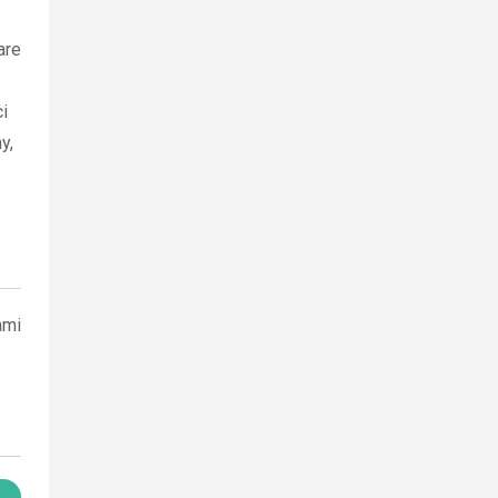
are
i
y,
ami