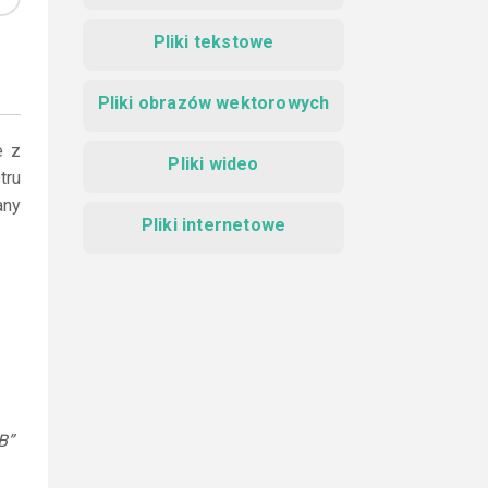
Pliki tekstowe
Pliki obrazów wektorowych
e z
Pliki wideo
tru
any
Pliki internetowe
B”