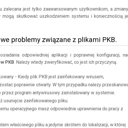
mu zalecana jest tylko zaawansowanym użytkownikom, a zmian
y mogą skutkować uszkodzeniem systemu i koniecznością j
iwe problemy związane z plikami PKB.
adania odpowiedniej aplikacji i poprawnej konfiguracji, na
ów PKB
. Należy wtedy zweryfikować, co jest ich przyczyną.
kowany - Kiedy plik PKB jest zainfekowany wirusem,
zostać poprawnie otwarty. W tym przypadku należy przeskanow
ne przez program antywirusowy zainstalowany w systemie.
dź usunięcie zainfekowanego pliku.
stemu operacyjnego masz odpowiednie uprawnienia do pracy z
tem właściwego pliku a jedynie skrótem do lokalizacji, w której