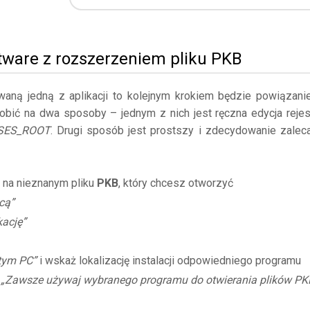
tware z rozszerzeniem pliku PKB
owaną jedną z aplikacji to kolejnym krokiem będzie powiązani
obić na dwa sposoby – jednym z nich jest ręczna edycja rejes
SES_ROOT
. Drugi sposób jest prostszy i zdecydowanie zalec
 na nieznanym pliku
PKB
, który chcesz otworzyć
cą”
kację”
 tym PC”
i wskaż lokalizację instalacji odpowiedniego programu
ę
„Zawsze używaj wybranego programu do otwierania plików PK