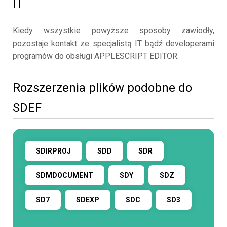
IT
Kiedy wszystkie powyższe sposoby zawiodły,
pozostaje kontakt ze specjalistą IT bądź developerami
programów do obsługi APPLESCRIPT EDITOR.
Rozszerzenia plików podobne do
SDEF
SDIRPROJ
SDD
SDR
SDMDOCUMENT
SDY
SDZ
SD7
SDEXP
SDC
SD3