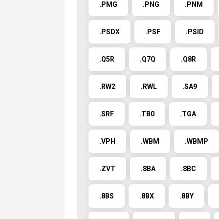
.PMG
.PNG
.PNM
.PSDX
.PSF
.PSID
.Q5R
.Q7Q
.Q8R
.RW2
.RWL
.SA9
.SRF
.TB0
.TGA
.VPH
.WBM
.WBMP
.ZVT
.8BA
.8BC
.8BS
.8BX
.8BY