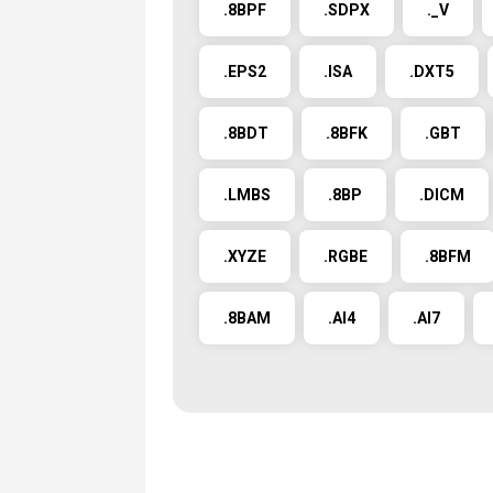
.8BPF
.SDPX
._V
.EPS2
.ISA
.DXT5
.8BDT
.8BFK
.GBT
.LMBS
.8BP
.DICM
.XYZE
.RGBE
.8BFM
.8BAM
.AI4
.AI7