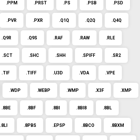
.PPM
.PRST
.PS
.PSB
.PSD
.PVR
.PXR
.Q1Q
.Q2Q
.Q4Q
.Q9R
.Q9S
.RAF
.RAW
.RLE
.SCT
.SHC
.SHH
.SPIFF
.SR2
.TIF
.TIFF
.U3D
.VDA
.VPE
.WDP
.WEBP
.WMP
.X3F
.XMP
.8BE
.8BF
.8BI
.8BI8
.8BL
.8LI
.8PBS
.EPSP
.8BCO
.8BXM