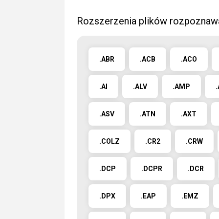
Rozszerzenia plików rozpoznaw
.ABR
.ACB
.ACO
.AI
.ALV
.AMP
.ASV
.ATN
.AXT
.COLZ
.CR2
.CRW
.DCP
.DCPR
.DCR
.DPX
.EAP
.EMZ