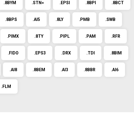
.8BYM
.STN=
.EPSI
.8BPI
.8BCT
.8BPS
.AI5
.8LY
.PMB
.SWB
.PIMX
.8TY
.PIPL
.PAM
.RFR
.FIDO
.EPS3
.DRX
.TDI
.8BIM
.AI8
.8BEM
.AI3
.8BBR
.AI6
.FLM