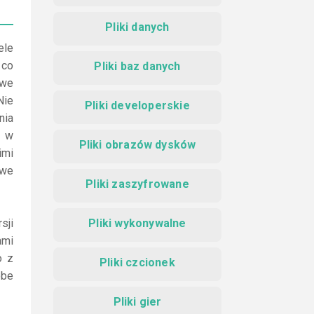
Pliki danych
ele
 co
Pliki baz danych
owe
Nie
Pliki developerskie
nia
y w
Pliki obrazów dysków
imi
owe
Pliki zaszyfrowane
sji
Pliki wykonywalne
mi
o z
Pliki czcionek
obe
Pliki gier