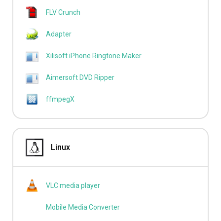
FLV Crunch
Adapter
Xilisoft iPhone Ringtone Maker
Aimersoft DVD Ripper
ffmpegX
Linux
VLC media player
Mobile Media Converter